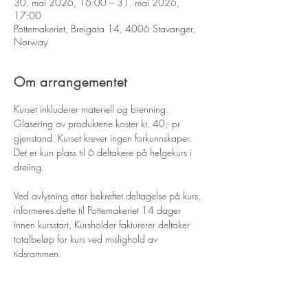
30. mai 2026, 16:00 – 31. mai 2026,
17:00
Pottemakeriet, Breigata 14, 4006 Stavanger,
Norway
Om arrangementet
Kurset inkluderer materiell og brenning. 
Glasering av produktene koster kr. 40,- pr 
gjenstand. Kurset krever ingen forkunnskaper. 
Det er kun plass til 6 deltakere på helgekurs i 
dreiing. 
Ved avlysning etter bekreftet deltagelse på kurs, 
informeres dette til Pottemakeriet 14 dager 
innen kursstart, Kursholder fakturerer deltaker 
totalbeløp for kurs ved mislighold av 
tidsrammen.