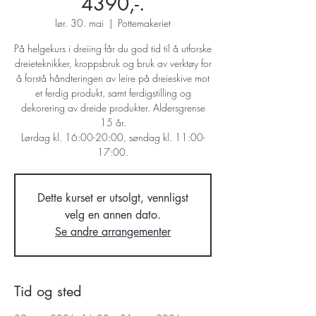
4390,-.
lør. 30. mai
  |  
Pottemakeriet
På helgekurs i dreiing får du god tid til å utforske
dreieteknikker, kroppsbruk og bruk av verktøy for
å forstå håndteringen av leire på dreieskive mot
et ferdig produkt, samt ferdigstilling og
dekorering av dreide produkter. Aldersgrense
15 år.
Lørdag kl. 16:00-20:00, søndag kl. 11:00-
17:00.
Dette kurset er utsolgt, vennligst
velg en annen dato.
Se andre arrangementer
Tid og sted