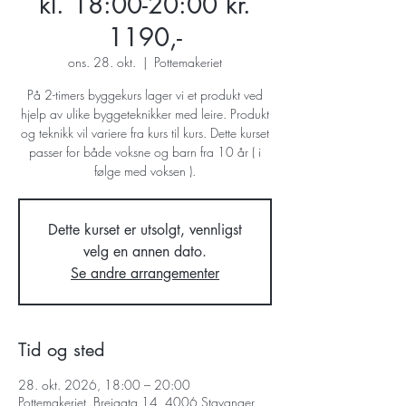
kl. 18:00-20:00 kr.
1190,-
ons. 28. okt.
  |  
Pottemakeriet
På 2-timers byggekurs lager vi et produkt ved
hjelp av ulike byggeteknikker med leire. Produkt
og teknikk vil variere fra kurs til kurs. Dette kurset
passer for både voksne og barn fra 10 år ( i
følge med voksen ).
Dette kurset er utsolgt, vennligst
velg en annen dato.
Se andre arrangementer
Tid og sted
28. okt. 2026, 18:00 – 20:00
Pottemakeriet, Breigata 14, 4006 Stavanger,