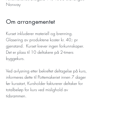
Norway
Om arrangementet
Kurset inkluderer materiell og brenning. 
Glasering av produktene koster kr. 40,- pr 
gjenstand.  Kurset krever ingen forkunnskaper. 
Det er plass til 10 deltakere på 2-timers 
byggekurs. 
Ved avlysning etter bekreftet deltagelse på kurs, 
informeres dette til Pottemakeriet innen 7 dager 
før kursstart, Kursholder fakturerer deltaker for 
totalbeløp for kurs ved mislighold av 
tidsrammen.