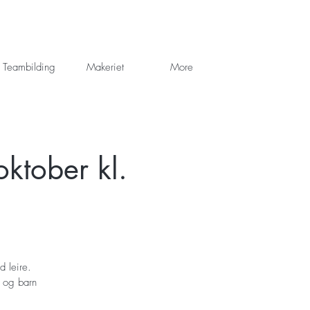
Teambilding
Makeriet
More
ktober kl.
d leire.
e og barn