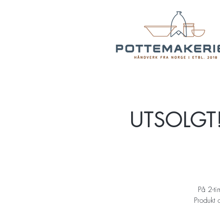
UTSOLGT! 
På 2-ti
Produkt 