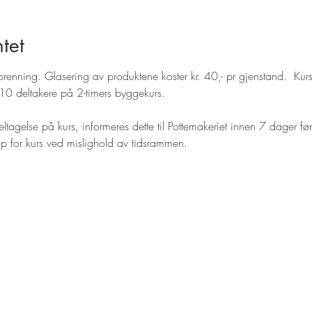
tet
 brenning. Glasering av produktene koster kr. 40,- pr gjenstand.  Kurs
l 10 deltakere på 2-timers byggekurs. 
eltagelse på kurs, informeres dette til Pottemakeriet innen 7 dager før 
eløp for kurs ved mislighold av tidsrammen.